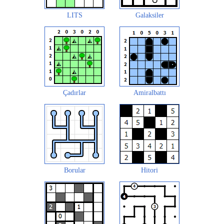
LITS
Galaksiler
Çadırlar
Amiralbattı
Borular
Hitori