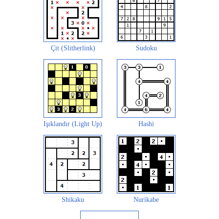
Çit (Slitherlink)
Sudoku
Işıklandır (Light Up)
Hashi
Shikaku
Nurikabe