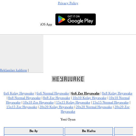
Privacy Policy
iOS App
Reklamları kaldırın
|
Bu reklamı şikayet et
6x6 Kolay Heyawake
|
6x6 Normal Heyawake
|
6x6 Zor Heyawake
|
8x8 Kolay Heyawake
|
8x8 Normal Heyawake
|
8x8 Zor Heyawake
|
10x10 Kolay Heyawake
|
10x10 Normal
Heyawake
|
10x10 Zor Heyawake
|
15x15 Kolay Heyawake
|
15x15 Normal Heyawake
|
15x15 Zor Heyawake
|
20x20 Kolay Heyawake
|
20x20 Normal Heyawake
|
20x20 Zor
Heyawake
Yeni Oyun
Bu Ay
Bu Hafta