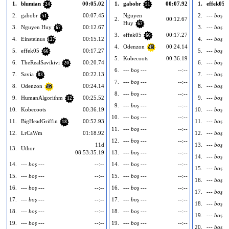
1.
blumian
00:05.02
1.
gabobr
00:07.92
1.
effek05
24
51
2.
gabobr
00:07.45
Nguyen
2.
--- boş --
51
2.
00:12.67
Huy
67
3.
Nguyen Huy
00:12.67
3.
--- boş --
67
3.
effek05
00:17.27
66
4.
Einsteinus
00:15.12
4.
--- boş --
127
4.
Odenzon
00:24.14
45
5.
effek05
00:17.27
5.
--- boş --
66
5.
Kobecoots
00:36.19
6.
TheRealSavikivi
00:20.74
6.
--- boş --
20
6.
--- boş ---
--:--
7.
Savia
00:22.13
7.
--- boş --
83
7.
--- boş ---
--:--
8.
Odenzon
00:24.14
8.
--- boş --
45
8.
--- boş ---
--:--
9.
HumanAlgorithm
00:25.52
9.
--- boş --
12
9.
--- boş ---
--:--
10.
Kobecoots
00:36.19
10.
--- boş --
10.
--- boş ---
--:--
11.
BigHeadGriffin
00:52.93
11.
--- boş --
18
11.
--- boş ---
--:--
12.
LrCaWm
01:18.92
12.
--- boş --
12.
--- boş ---
--:--
11d
13.
--- boş --
13.
Uthor
08:53:35.19
13.
--- boş ---
--:--
14.
--- boş --
14.
--- boş ---
--:--
14.
--- boş ---
--:--
15.
--- boş --
15.
--- boş ---
--:--
15.
--- boş ---
--:--
16.
--- boş --
16.
--- boş ---
--:--
16.
--- boş ---
--:--
17.
--- boş --
17.
--- boş ---
--:--
17.
--- boş ---
--:--
18.
--- boş --
18.
--- boş ---
--:--
18.
--- boş ---
--:--
19.
--- boş --
19.
--- boş ---
--:--
19.
--- boş ---
--:--
20.
--- boş --