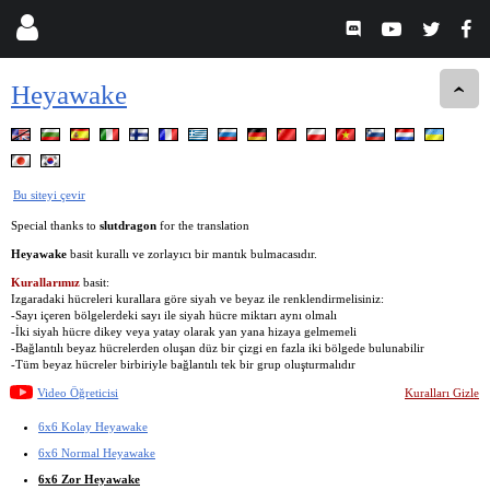
Heyawake
Bu siteyi çevir
Special thanks to
slutdragon
for the translation
Heyawake
basit kurallı ve zorlayıcı bir mantık bulmacasıdır.
Kurallarımız
basit:
Izgaradaki hücreleri kurallara göre siyah ve beyaz ile renklendirmelisiniz:
-Sayı içeren bölgelerdeki sayı ile siyah hücre miktarı aynı olmalı
-İki siyah hücre dikey veya yatay olarak yan yana hizaya gelmemeli
-Bağlantılı beyaz hücrelerden oluşan düz bir çizgi en fazla iki bölgede bulunabilir
-Tüm beyaz hücreler birbiriyle bağlantılı tek bir grup oluşturmalıdır
Video Öğreticisi
Kuralları Gizle
6x6 Kolay Heyawake
6x6 Normal Heyawake
6x6 Zor Heyawake