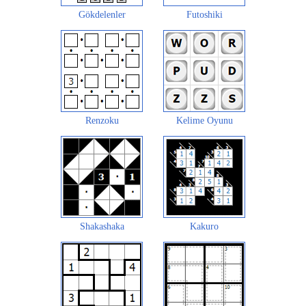
Gökdelenler
Futoshiki
Renzoku
Kelime Oyunu
Shakashaka
Kakuro