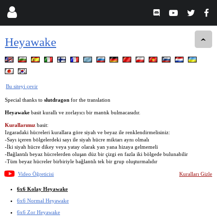
Heyawake
Bu siteyi çevir
Special thanks to
slutdragon
for the translation
Heyawake
basit kurallı ve zorlayıcı bir mantık bulmacasıdır.
Kurallarımız
basit:
Izgaradaki hücreleri kurallara göre siyah ve beyaz ile renklendirmelisiniz:
-Sayı içeren bölgelerdeki sayı ile siyah hücre miktarı aynı olmalı
-İki siyah hücre dikey veya yatay olarak yan yana hizaya gelmemeli
-Bağlantılı beyaz hücrelerden oluşan düz bir çizgi en fazla iki bölgede bulunabilir
-Tüm beyaz hücreler birbiriyle bağlantılı tek bir grup oluşturmalıdır
Video Öğreticisi
Kuralları Gizle
6x6 Kolay Heyawake
6x6 Normal Heyawake
6x6 Zor Heyawake